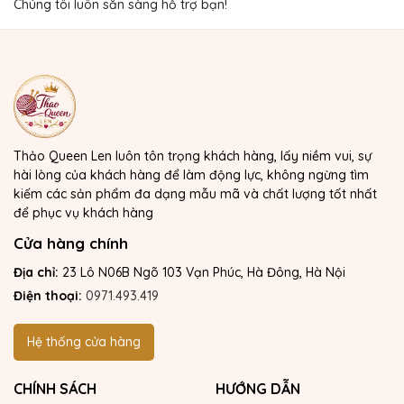
Chúng tôi luôn sẵn sàng hỗ trợ bạn!
Thảo Queen Len luôn tôn trọng khách hàng, lấy niềm vui, sự
hài lòng của khách hàng để làm động lực, không ngừng tìm
kiếm các sản phẩm đa dạng mẫu mã và chất lượng tốt nhất
để phục vụ khách hàng
Cửa hàng chính
Địa chỉ:
23 Lô N06B Ngõ 103 Vạn Phúc, Hà Đông, Hà Nội
Điện thoại:
0971.493.419
Hệ thống cửa hàng
CHÍNH SÁCH
HƯỚNG DẪN