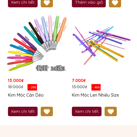
Xem chi tiết
Thêm vào giỏ
13.000₫
7.000₫
18.000₫
13.000₫
- 28%
- 46%
Kim Móc Cán Dẻo
Kim Móc Len Nhiều Size
Xem chi tiết
Xem chi tiết