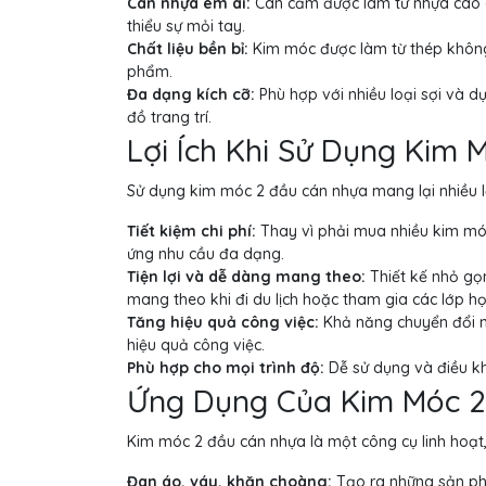
Cán nhựa êm ái:
Cán cầm được làm từ nhựa cao cấ
thiểu sự mỏi tay.
Chất liệu bền bỉ:
Kim móc được làm từ thép không
phẩm.
Đa dạng kích cỡ:
Phù hợp với nhiều loại sợi và 
đồ trang trí.
Lợi Ích Khi Sử Dụng Kim
Sử dụng kim móc 2 đầu cán nhựa mang lại nhiều lợi
Tiết kiệm chi phí:
Thay vì phải mua nhiều kim móc
ứng nhu cầu đa dạng.
Tiện lợi và dễ dàng mang theo:
Thiết kế nhỏ gọn
mang theo khi đi du lịch hoặc tham gia các lớp h
Tăng hiệu quả công việc:
Khả năng chuyển đổi n
hiệu quả công việc.
Phù hợp cho mọi trình độ:
Dễ sử dụng và điều kh
Ứng Dụng Của Kim Móc 
Kim móc 2 đầu cán nhựa là một công cụ linh hoạt
Đan áo, váy, khăn choàng:
Tạo ra những sản ph