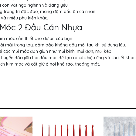
 con vật ngộ nghĩnh và đáng yêu.
g trang trí độc đáo, mang đậm dấu ấn cá nhân.
 và nhiều phụ kiện khác.
 Móc 2 Đầu Cán Nhựa
kim móc cần thiết cho dự án của bạn.
ải mái trong tay, đảm bảo không gây mỏi tay khi sử dụng lâu.
i các mũi móc đơn giản như mũi bính, mũi đơn, mũi kép.
huyển đổi giữa hai đầu móc để tạo ra các hiệu ứng và chi tiết khác
ạch kim móc và cất giữ ở nơi khô ráo, thoáng mát.