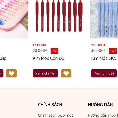
17.000₫
25.000₫
20.000₫
30.000₫
- 15%
- 17%
ulip
Kim Móc Cán Đỏ
Kim Móc SKC
ỏ
Xem chi tiết
Xem chi tiết
CHÍNH SÁCH
HƯỚNG DẪN
Chính sách bảo mật
Hướng dẫn mua 