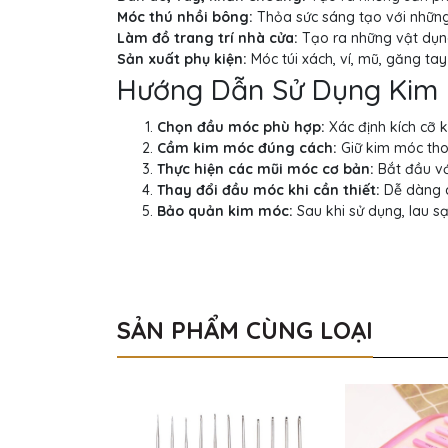
Móc thú nhồi bông:
Thỏa sức sáng tạo với những
Làm đồ trang trí nhà cửa:
Tạo ra những vật dụn
Sản xuất phụ kiện:
Móc túi xách, ví, mũ, găng tay
Hướng Dẫn Sử Dụng Kim
Chọn đầu móc phù hợp:
Xác định kích cỡ 
Cầm kim móc đúng cách:
Giữ kim móc tho
Thực hiện các mũi móc cơ bản:
Bắt đầu vớ
Thay đổi đầu móc khi cần thiết:
Dễ dàng c
Bảo quản kim móc:
Sau khi sử dụng, lau s
SẢN PHẨM CÙNG LOẠI