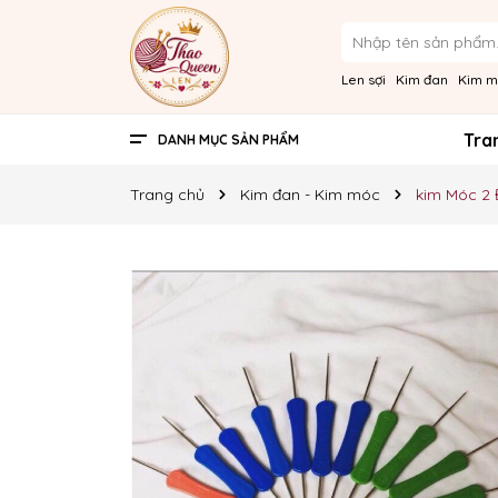
Len sợi
Kim đan
Kim 
Tra
DANH MỤC SẢN PHẨM
Phụ kiện
Kim đan - Kim móc
Len sợi
Trang chủ
Kim đan - Kim móc
kim Móc 2 