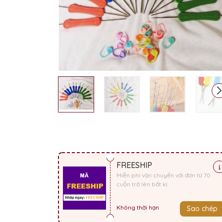
FREESHIP
Miễn phí vận chuyển với đơn từ 70
cuộn trở lên bất kì
Không thời hạn
Sao chép