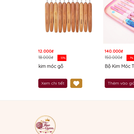
12.000₫
140.000₫
18.000₫
150.000₫
- 33%
- 7%
kim móc gỗ
Bộ Kim Móc T
Xem chi tiết
Thêm vào gi