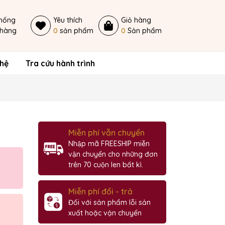
thống
Yêu thích
Giỏ hàng
 hàng
0
sản phẩm
0
Sản phẩm
 hệ
Tra cứu hành trình
Miễn phí vẫn chuyển
Nhập mã FREESHIP miễn
vận chuyển cho những đơn
trên 70 cuộn len bất kì.
Miễn phí đổi - trả
Đối với sản phẩm lỗi sản
xuất hoặc vận chuyển