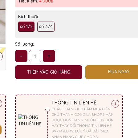
Điều kiện:
Tiết kiệm:
4.000₫
Kích thước
số 1/2
số 3/4
Số lượng:
-
+
MUA NGAY
THÊM VÀO GIỎ HÀNG
THÔNG TIN LIÊN HỆ
KHÁCH HÀNG KHI BẤM MUA HIỆN
CHỮ THÀNH CÔNG LÀ SHOP NHẬN
ĐƯỢC ĐƠN HÀNG. MUỐN HỦY ĐƠN
HAY THAY ĐỔI THÔNG TIN LIÊN HỆ
0971.493.419. LƯU Ý ĐÃ ĐẶT MUA
NHẬN HÀNG GIÚP SHOP Ạ