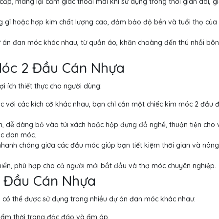
p, mang lại cảm giác thoải mái khi sử dụng trong thời gian dài, 
 gỉ hoặc hợp kim chất lượng cao, đảm bảo độ bền và tuổi thọ của
dự án đan móc khác nhau, từ quần áo, khăn choàng đến thú nhồi bô
 Móc 2 Đầu Cán Nhựa
 ích thiết thực cho người dùng:
 với các kích cỡ khác nhau, bạn chỉ cần một chiếc kim móc 2 đầu 
, dễ dàng bỏ vào túi xách hoặc hộp đựng đồ nghề, thuận tiện cho 
ọc đan móc.
hanh chóng giữa các đầu móc giúp bạn tiết kiệm thời gian và nân
iển, phù hợp cho cả người mới bắt đầu và thợ móc chuyên nghiệp.
2 Đầu Cán Nhựa
, có thể được sử dụng trong nhiều dự án đan móc khác nhau:
ẩm thời trang độc đáo và ấm áp.