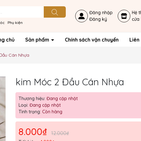
Đăng nhập
Hệ 
Đăng ký
cửa
móc
Phụ kiện
ng chủ
Sản phẩm
Chính sách vận chuyển
Liên
Đầu Cán Nhựa
kim Móc 2 Đầu Cán Nhựa
Thương hiệu:
Đang cập nhật
Loại:
Đang cập nhật
Tình trạng:
Còn hàng
Mã giảm giá:
Ngày hết hạn:
8.000₫
12.000₫