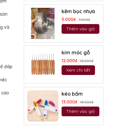
giảm
kẽm bọc nhựa
 sản
5.000₫
7.000₫
ng và
Thêm vào giỏ
kim móc gỗ
12.000₫
18.000₫
để đáp
Xem chi tiết
việc
g cao
kéo bấm
13.000₫
18.000₫
Thêm vào giỏ