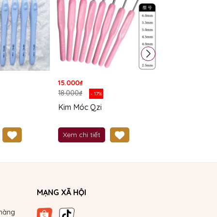
15.000₫
15.000₫
18.000₫
18.000₫
- 17%
- 17%
Kim Móc Qzi
Kim Đan Tre
Xem chi tiết
Xem chi tiết
MẠNG XÃ HỘI
hàng