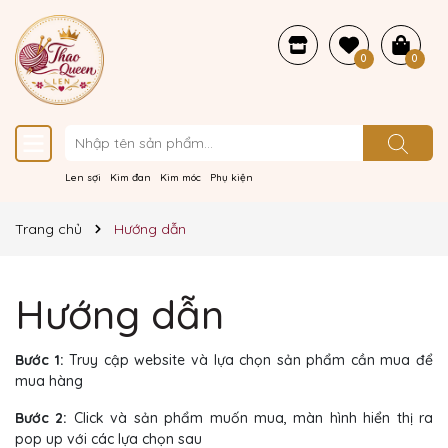
0
0
Len sợi
Kim đan
Kim móc
Phụ kiện
Trang chủ
Hướng dẫn
Hướng dẫn
Bước 1:
Truy cập website và lựa chọn sản phẩm cần mua để
mua hàng
Bước 2:
Click và sản phẩm muốn mua, màn hình hiển thị ra
pop up với các lựa chọn sau