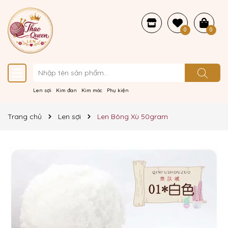
0
0
Len sợi
Kim đan
Kim móc
Phụ kiện
Trang chủ
Len sợi
Len Bông Xù 50gram