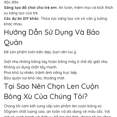
độc đáo.
Sáng tạo đồ chơi cho trẻ em:
An toàn, mềm mại và kích thích
sự sáng tạo của trẻ.
Các dự án DIY khác:
Thỏa sức sáng tạo với vô vàn ý tưởng
khác nhau.
Hướng Dẫn Sử Dụng Và Bảo
Quản
Để sản phẩm luôn bền đẹp, bạn nên lưu ý:
Giặt nhẹ nhàng bằng tay hoặc bằng máy ở chế độ giặt nhẹ.
Không sử dụng chất tẩy mạnh.
Phơi khô tự nhiên, tránh ánh nắng trực tiếp.
Bảo quản nơi khô ráo, thoáng mát.
Tại Sao Nên Chọn Len Cuộn
Bông Xù Của Chúng Tôi?
Chúng tôi cam kết cung cấp sản phẩm len cuộn bông xù
50gram chất lượng cao, an toàn và đa dạng về màu sắc. Với
giá cả cạnh tranh và dịch vụ hỗ trợ tận tình, chúng tôi tin rằng