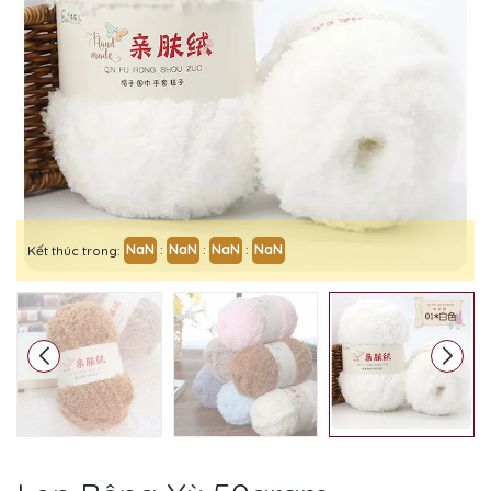
Mã giảm giá:
NaN
:
NaN
:
NaN
:
NaN
Kết thúc trong:
Ngày hết hạn:
Điều kiện: