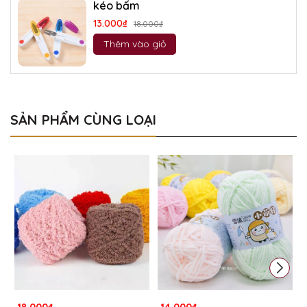
kéo bấm
13.000₫
18.000₫
Thêm vào giỏ
SẢN PHẨM CÙNG LOẠI
18.000₫
14.000₫