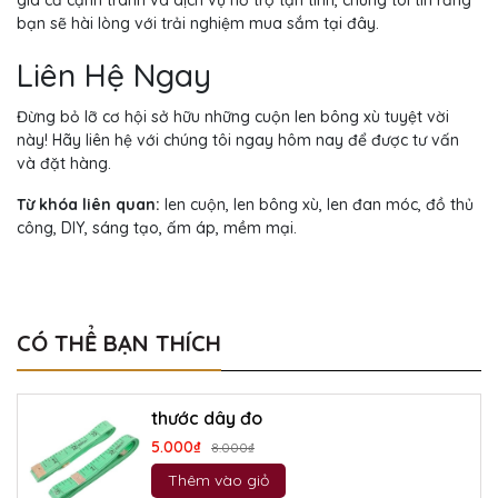
bạn sẽ hài lòng với trải nghiệm mua sắm tại đây.
Liên Hệ Ngay
Đừng bỏ lỡ cơ hội sở hữu những cuộn len bông xù tuyệt vời
này! Hãy liên hệ với chúng tôi ngay hôm nay để được tư vấn
và đặt hàng.
Từ khóa liên quan:
len cuộn, len bông xù, len đan móc, đồ thủ
công, DIY, sáng tạo, ấm áp, mềm mại.
CÓ THỂ BẠN THÍCH
thước dây đo
5.000₫
8.000₫
Thêm vào giỏ