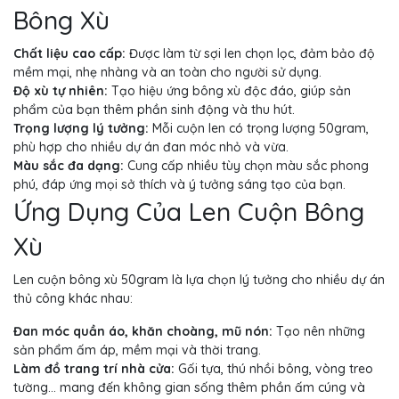
Bông Xù
Chất liệu cao cấp:
Được làm từ sợi len chọn lọc, đảm bảo độ
mềm mại, nhẹ nhàng và an toàn cho người sử dụng.
Độ xù tự nhiên:
Tạo hiệu ứng bông xù độc đáo, giúp sản
phẩm của bạn thêm phần sinh động và thu hút.
Trọng lượng lý tưởng:
Mỗi cuộn len có trọng lượng 50gram,
phù hợp cho nhiều dự án đan móc nhỏ và vừa.
Màu sắc đa dạng:
Cung cấp nhiều tùy chọn màu sắc phong
phú, đáp ứng mọi sở thích và ý tưởng sáng tạo của bạn.
Ứng Dụng Của Len Cuộn Bông
Xù
Len cuộn bông xù 50gram là lựa chọn lý tưởng cho nhiều dự án
thủ công khác nhau:
Đan móc quần áo, khăn choàng, mũ nón:
Tạo nên những
sản phẩm ấm áp, mềm mại và thời trang.
Làm đồ trang trí nhà cửa:
Gối tựa, thú nhồi bông, vòng treo
tường… mang đến không gian sống thêm phần ấm cúng và