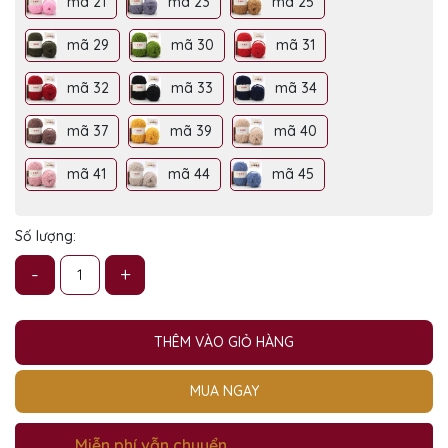
mã 21
mã 23
mã 25
mã 29
mã 30
mã 31
mã 32
mã 33
mã 34
mã 37
mã 39
mã 40
mã 41
mã 44
mã 45
Số lượng:
-
+
THÊM VÀO GIỎ HÀNG
MUA NGAY
Miễn phí vẫn chuyển