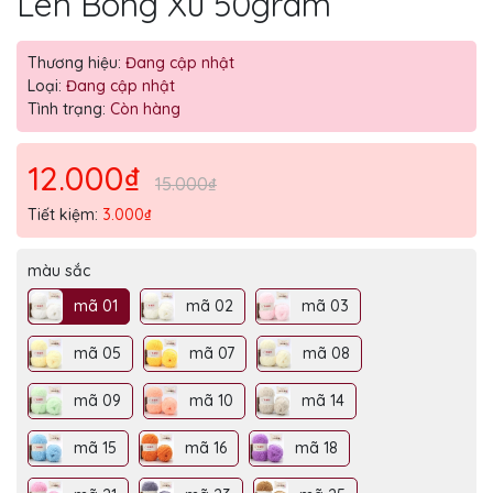
Len Bông Xù 50gram
Thương hiệu:
Đang cập nhật
Loại:
Đang cập nhật
Tình trạng:
Còn hàng
12.000₫
15.000₫
Tiết kiệm:
3.000₫
màu sắc
mã 01
mã 02
mã 03
mã 05
mã 07
mã 08
mã 09
mã 10
mã 14
mã 15
mã 16
mã 18