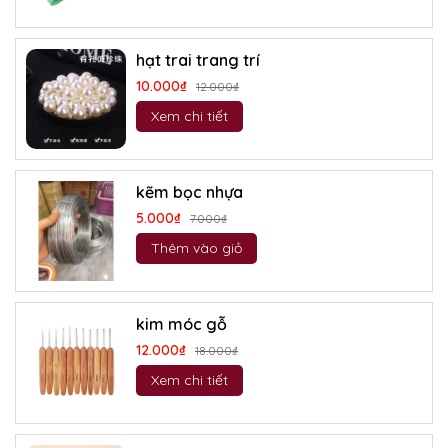
hạt trai trang trí
10.000₫
12.000₫
Xem chi tiết
kẽm bọc nhựa
5.000₫
7.000₫
Thêm vào giỏ
kim móc gỗ
12.000₫
18.000₫
Xem chi tiết