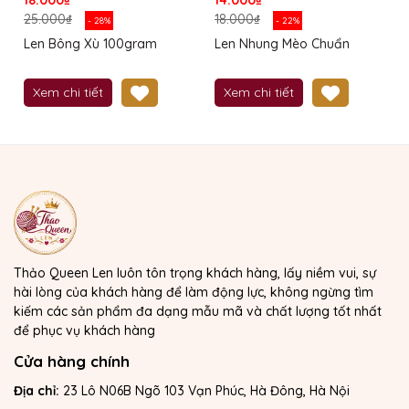
25.000₫
18.000₫
- 28%
- 22%
Len Bông Xù 100gram
Len Nhung Mèo Chuẩn
Xem chi tiết
Xem chi tiết
Thảo Queen Len luôn tôn trọng khách hàng, lấy niềm vui, sự
hài lòng của khách hàng để làm động lực, không ngừng tìm
kiếm các sản phẩm đa dạng mẫu mã và chất lượng tốt nhất
để phục vụ khách hàng
Cửa hàng chính
Địa chỉ:
23 Lô N06B Ngõ 103 Vạn Phúc, Hà Đông, Hà Nội