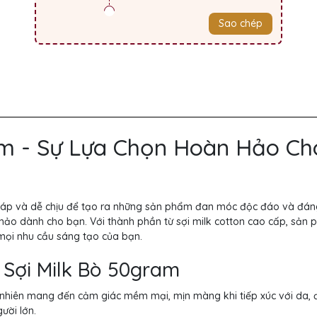
Sao chép
am - Sự Lựa Chọn Hoàn Hảo Ch
m áp và dễ chịu để tạo ra những sản phẩm đan móc độc đáo và đán
 hảo dành cho bạn. Với thành phần từ sợi milk cotton cao cấp, sản
mọi nhu cầu sáng tạo của bạn.
 Sợi Milk Bò 50gram
ự nhiên mang đến cảm giác mềm mại, mịn màng khi tiếp xúc với da,
ười lớn.