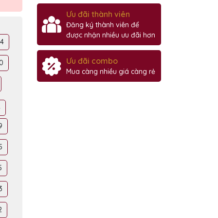
Ưu đãi thành viên
Đăng ký thành viên để
được nhận nhiều ưu đãi hơn
04
Ưu đãi combo
10
Mua càng nhiều giá càng rẻ
4
9
5
5
3
2