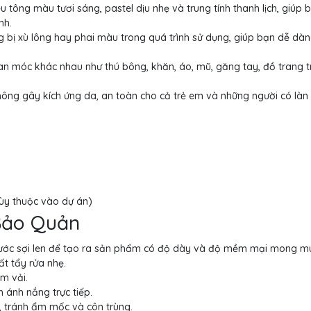
tông màu tươi sáng, pastel dịu nhẹ và trung tính thanh lịch, giúp 
nh.
ng bị xù lông hay phai màu trong quá trình sử dụng, giúp bạn dễ dà
n móc khác nhau như thú bông, khăn, áo, mũ, găng tay, đồ trang tr
không gây kích ứng da, an toàn cho cả trẻ em và những người có làn
ùy thuộc vào dự án)
Bảo Quản
hước sợi len để tạo ra sản phẩm có độ dày và độ mềm mại mong m
t tẩy rửa nhẹ.
m vải.
 ánh nắng trực tiếp.
, tránh ẩm mốc và côn trùng.