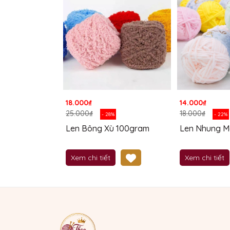
18.000₫
14.000₫
25.000₫
18.000₫
- 28%
- 22%
Len Bông Xù 100gram
Len Nhung Me
Xem chi tiết
Xem chi tiết