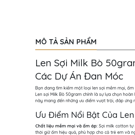
MÔ TẢ SẢN PHẨM
Len Sợi Milk Bò 50gr
Các Dự Án Đan Móc
Bạn đang tìm kiếm một loại len sợi mềm mại, ấ
Len sợi Milk Bò 50gram chính là sự lựa chọn hoàn
này mang đến những ưu điểm vượt trội, đáp ứng 
Ưu Điểm Nổi Bật Của Len
Chất liệu mềm mại và ấm áp:
Sợi milk cotton t
thời giữ ấm hiệu quả, phù hợp cho cả trẻ em và ng