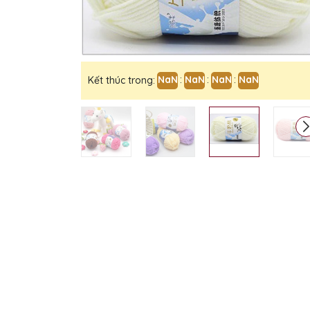
NaN
:
NaN
:
NaN
:
NaN
Kết thúc trong: