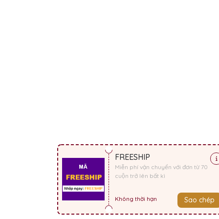
FREESHIP
Miễn phí vận chuyển với đơn từ 70
cuộn trở lên bất kì
Không thời hạn
Sao chép