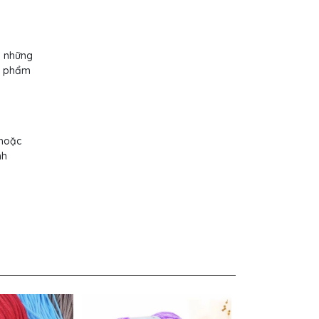
a những
ản phẩm
 hoặc
nh