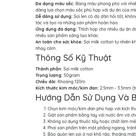
Đa dạng màu sắc:
Bảng màu phong phú với nhiều 
dàng lựa chọn màu sắc phù hợp với dự án của mì
Dễ dàng sử dụng:
Sợi len có độ đàn hồi tốt, khô
tác và tạo ra những sản phẩm hoàn hảo.
Ứng dụng đa dạng:
Thích hợp cho nhiều dự án đa
nhiều sản phẩm sáng tạo khác.
An toàn cho sức khỏe:
Sợi milk cotton tự nhiên 
nhạy cảm.
Thông Số Kỹ Thuật
Thành phần:
Sợi milk cotton
Trọng lượng:
50gram
Chiều dài:
Khoảng 120m
Kích thước kim móc/kim đan:
2.5mm - 3.5mm (t
Hướng Dẫn Sử Dụng Và 
Chọn kim móc/kim đan phù hợp với kích t
Giặt sản phẩm bằng tay với nước ấm và chấ
Không sử dụng thuốc tẩy hoặc chất làm mề
Phơi sản phẩm trên mặt phẳng ngang, tránh
Bảo quản len sợi ở nơi khô ráo, thoáng mát