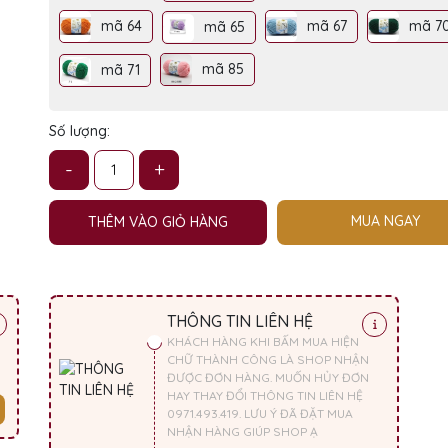
mã 64
mã 67
mã 7
mã 65
mã 85
mã 71
Số lượng:
-
+
MUA NGAY
THÊM VÀO GIỎ HÀNG
THÔNG TIN LIÊN HỆ
KHÁCH HÀNG KHI BẤM MUA HIỆN
CHỮ THÀNH CÔNG LÀ SHOP NHẬN
ĐƯỢC ĐƠN HÀNG. MUỐN HỦY ĐƠN
HAY THAY ĐỔI THÔNG TIN LIÊN HỆ
0971.493.419. LƯU Ý ĐÃ ĐẶT MUA
NHẬN HÀNG GIÚP SHOP Ạ