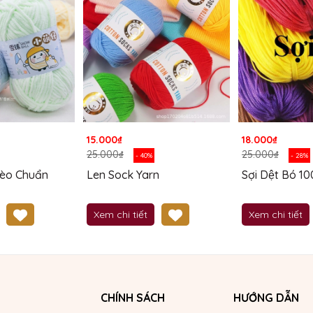
15.000₫
18.000₫
25.000₫
25.000₫
- 40%
- 28%
̀o Chuẩn
Len Sock Yarn
Sợi Dệt Bó 
Xem chi tiết
Xem chi tiết
CHÍNH SÁCH
HƯỚNG DẪN