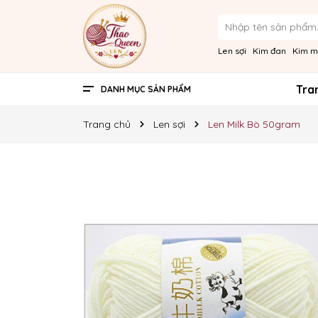
Len sợi
Kim đan
Kim 
Tra
DANH MỤC SẢN PHẨM
Phụ kiện
Kim đan - Kim móc
Len sợi
Trang chủ
Len sợi
Len Milk Bò 50gram