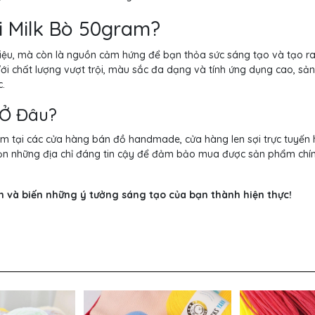
i Milk Bò 50gram?
 liệu, mà còn là nguồn cảm hứng để bạn thỏa sức sáng tạo và tạo r
 chất lượng vượt trội, màu sắc đa dạng và tính ứng dụng cao, s
c.
 Ở Đâu?
am tại các cửa hàng bán đồ handmade, cửa hàng len sợi trực tuyến
 chọn những địa chỉ đáng tin cậy để đảm bảo mua được sản phẩm chí
am và biến những ý tưởng sáng tạo của bạn thành hiện thực!