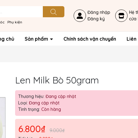
Đăng nhập
Hệ 
Đăng ký
cửa
móc
Phụ kiện
ng chủ
Sản phẩm
Chính sách vận chuyển
Liên
Len Milk Bò 50gram
Thương hiệu:
Đang cập nhật
Loại:
Đang cập nhật
Tình trạng:
Còn hàng
6.800₫
Mã giảm giá:
9.000₫