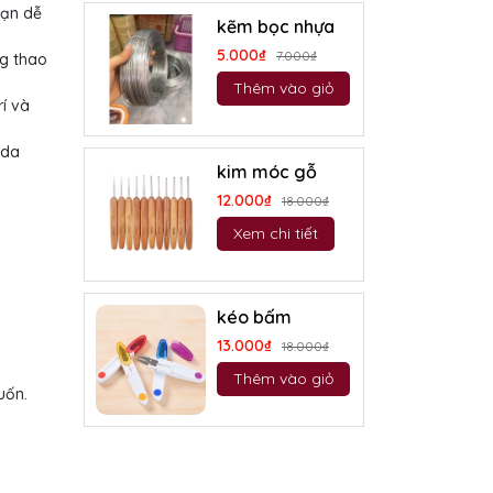
bạn dễ
kẽm bọc nhựa
5.000₫
7.000₫
ng thao
Thêm vào giỏ
í và
 da
kim móc gỗ
12.000₫
18.000₫
Xem chi tiết
kéo bấm
13.000₫
18.000₫
Thêm vào giỏ
uốn.