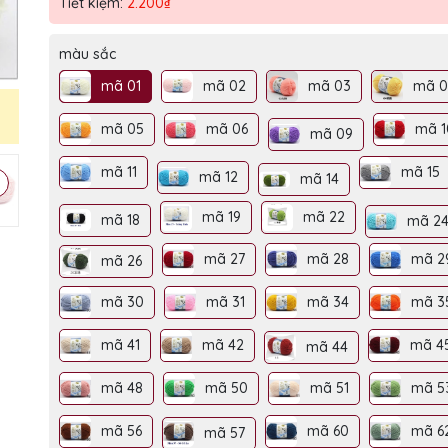
Tiết kiệm:
2.200₫
Ngày hết hạn:
Điều kiện:
màu sắc
mã 01
mã 02
mã 03
mã 
mã 05
mã 06
mã 
mã 09
mã 11
mã 15
mã 12
mã 14
mã 22
mã 19
mã 18
mã 2
mã 27
mã 28
mã 2
mã 26
mã 30
mã 31
mã 34
mã 3
mã 41
mã 42
mã 4
mã 44
mã 48
mã 50
mã 51
mã 5
mã 56
mã 60
mã 6
mã 57