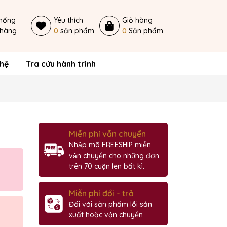
thống
Yêu thích
Giỏ hàng
 hàng
0
sản phẩm
0
Sản phẩm
 hệ
Tra cứu hành trình
Miễn phí vẫn chuyển
Nhập mã FREESHIP miễn
vận chuyển cho những đơn
trên 70 cuộn len bất kì.
Miễn phí đổi - trả
Đối với sản phẩm lỗi sản
xuất hoặc vận chuyển