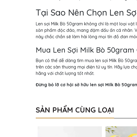
Tại Sao Nên Chọn Len Sợ
Len sợi Milk Bò 50gram không chỉ là một loại vật
sản phẩm độc đáo, mang đậm dấu ấn cá nhân. Với
này chắc chắn sẽ làm hài lòng mọi tín đồ đan mó
Mua Len Sợi Milk Bò 50gram
Bạn có thể dễ dàng tìm mua len sợi Milk Bò 50gr
trên các sàn thương mại điện tử uy tín. Hãy lựa
hãng với chất lượng tốt nhất.
Đừng bỏ lỡ cơ hội sở hữu len sợi Milk Bò 50gr
SẢN PHẨM CÙNG LOẠI